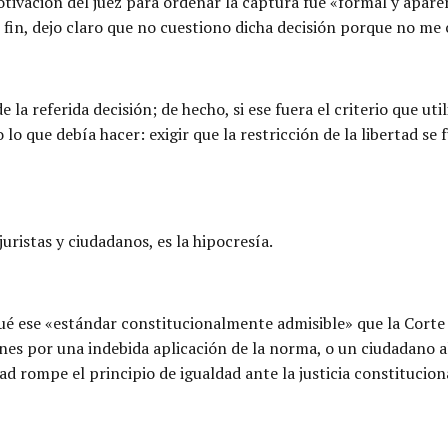
otivación del juez para ordenar la captura fue «formal y aparen
fin, dejo claro que no cuestiono dicha decisión porque no me 
 la referida decisión; de hecho, si ese fuera el criterio que uti
 lo que debía hacer: exigir que la restricción de la libertad s
uristas y ciudadanos, es la hipocresía.
qué ese «estándar constitucionalmente admisible» que la Cort
enes por una indebida aplicación de la norma, o un ciudadano 
dad rompe el principio de igualdad ante la justicia constitucion