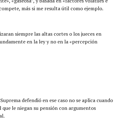
te», «gaseosa”, y basada en «factores volátiles e
compete, más si me resulta útil como ejemplo.
lizaran siempre las altas cortes o los jueces en
e fundamente en la ley y no en la «percepción
e Suprema defendió en ese caso no se aplica cuando
al que le niegan su pensión con argumentos
al.