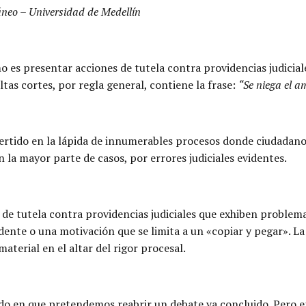
neo – Universidad de Medellín
 es presentar acciones de tutela contra providencias judicial
altas cortes, por regla general, contiene la frase:
“Se niega el a
rtido en la lápida de innumerables procesos donde ciudadanos 
a mayor parte de casos, por errores judiciales evidentes.
de tutela contra providencias judiciales que exhiben problemas
nte o una motivación que se limita a un «copiar y pegar». La 
material en el altar del rigor procesal.
endo en que pretendemos reabrir un debate ya concluido. Pero e