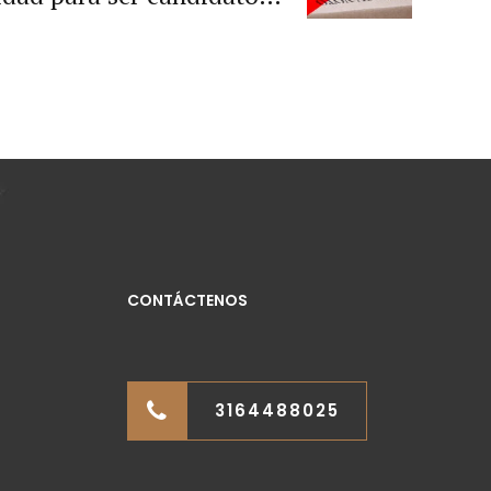
 municipales o distritales
CONTÁCTENOS
3164488025