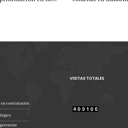
 contratos estatales.
concejos
VISITAS TOTALES
 en contratación
atégico
gerencias