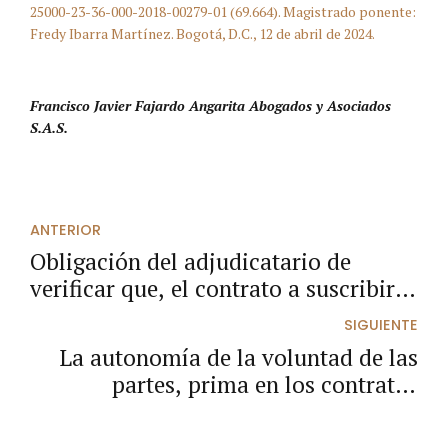
25000-23-36-000-2018-00279-01 (69.664). Magistrado ponente:
Fredy Ibarra Martínez. Bogotá, D.C., 12 de abril de 2024.
Francisco Javier Fajardo Angarita Abogados y Asociados
S.A.S.
ANTERIOR
Obligación del adjudicatario de
verificar que, el contrato a suscribir,
cuenta con el mismo clausulado
SIGUIENTE
publicado por la entidad en la fase
La autonomía de la voluntad de las
precontractual.
partes, prima en los contratos
suscritos por entidades excluidas de
la Ley 80 de 1993.