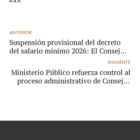
S.A.S.
ANTERIOR
Suspensión provisional del decreto
del salario mínimo 2026: El Consejo
de Estado ordena diferir el
SIGUIENTE
incremento y exige nueva fijación
Ministerio Público refuerza control al
transitoria
proceso administrativo de Consejos
Comunitarios