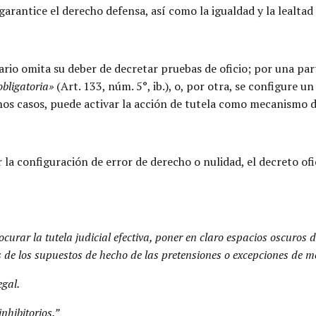
antice el derecho defensa, así como la igualdad y la lealtad p
onario omita su deber de decretar pruebas de oficio; por una p
obligatoria»
(Art. 133, núm. 5°, ib.), o, por otra, se configure 
unos casos, puede activar la acción de tutela como mecanismo d
r la configuración de error de derecho o nulidad, el decreto of
curar la tutela judicial efectiva, poner en claro espacios oscuros de
s de los supuestos de hecho de las pretensiones o excepciones de mé
egal.
nhibitorios.”