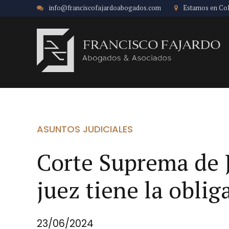
info@franciscofajardoabogados.com
Estamos en Co
ASUNTOS JUDICIALES
Corte Suprema de J
juez tiene la oblig
23/06/2024