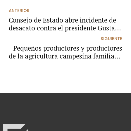
ANTERIOR
Consejo de Estado abre incidente de
desacato contra el presidente Gustavo
Petro por incumplimiento de fallo de
SIGUIENTE
tutela
Pequeños productores y productores
de la agricultura campesina familiar y
comunitaria pueden hacer parte de la
tienda virtual del Estado
Colombiano: “Mi mercado popular”