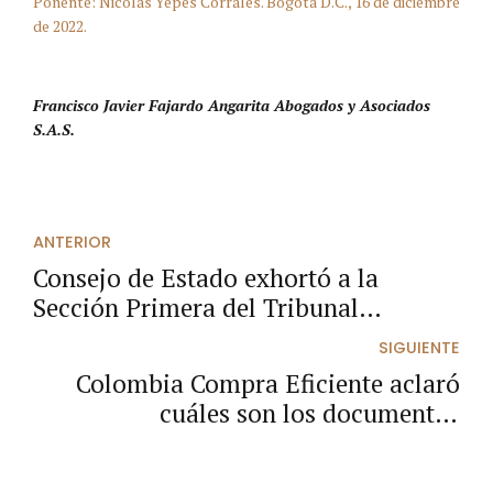
Ponente: Nicolás Yepes Corrales. Bogotá D.C., 16 de diciembre
de 2022.
Francisco Javier Fajardo Angarita Abogados y Asociados
S.A.S.
ANTERIOR
Consejo de Estado exhortó a la
Sección Primera del Tribunal
Administrativo de Cundinamarca
SIGUIENTE
para que garanticen el derecho
Colombia Compra Eficiente aclaró
fundamental de acceso a la
cuáles son los documentos
administración de justicia.
financieros que debe presentar un
proponente extranjero en su