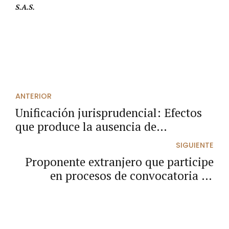
S.A.S.
ANTERIOR
Unificación jurisprudencial: Efectos
que produce la ausencia de
salvedades, cuando se firman
SIGUIENTE
suspensiones, adiciones o prórrogas
Proponente extranjero que participe
del plazo contractual o se pactan
en procesos de convocatoria en
contratos adicionales u otrosíes.
Colombia y acredite experiencia
obtenida en el exterior, deberá
realizar el trámite de apostilla y/o