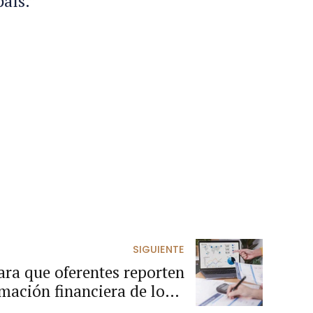
aís.”
SIGUIENTE
ara que oferentes reporten
rmación financiera de los 3
últimos años