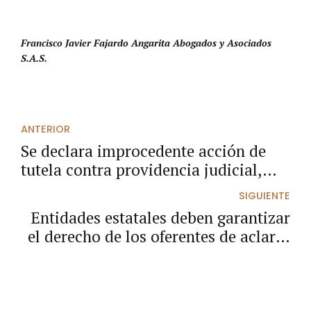
Francisco Javier Fajardo Angarita Abogados y Asociados
S.A.S.
ANTERIOR
Se declara improcedente acción de
tutela contra providencia judicial,
cuando los memoriales son enviados
SIGUIENTE
a un buzón electrónico diferente a
Entidades estatales deben garantizar
aquel destinado para su recepción.
el derecho de los oferentes de aclarar
sus propuestas, respecto de aquellos
requisitos que no otorgan puntaje.