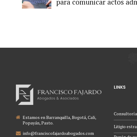
para comunicar actos adm
Consejo de Estado se pro
LINKS
Consultoría
Estamos en Barranquilla, Bogotá, Cali,
Popayán, Pasto.
Litigio estr
info@franciscofajardoabogados.com
Buzón de su