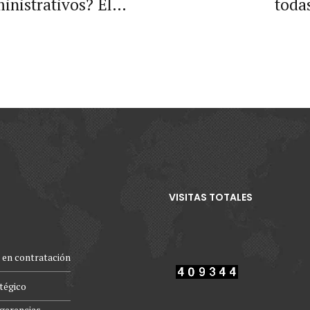
inistrativos? El
todas
nuncia.
VISITAS TOTALES
 en contratación
atégico
gerencias