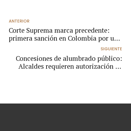
ANTERIOR
Corte Suprema marca precedente:
primera sanción en Colombia por uso
indebido de Inteligencia Artificial en
SIGUIENTE
un proceso judicial.
Concesiones de alumbrado público:
Alcaldes requieren autorización de
los Concejos