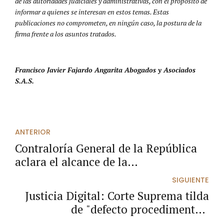
de las autoridades judiciales y administrativas, con el propósito de
informar a quienes se interesan en estos temas. Estas
publicaciones no comprometen, en ningún caso, la postura de la
firma frente a los asuntos tratados.
Francisco Javier Fajardo Angarita Abogados y Asociados
S.A.S.
ANTERIOR
Contraloría General de la República
aclara el alcance de la
responsabilidad fiscal en contratos de
SIGUIENTE
interventoría.
Justicia Digital: Corte Suprema tilda
de "defecto procedimental"
desconocer actuaciones