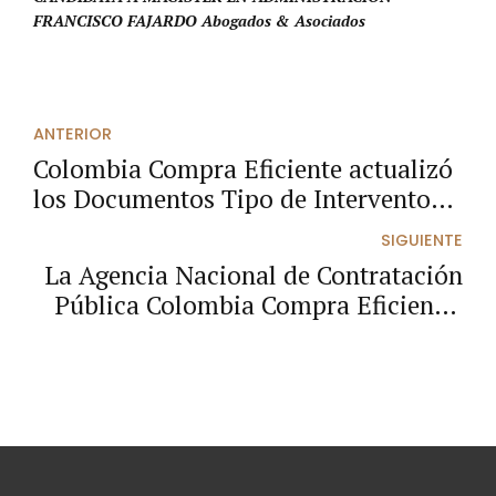
FRANCISCO FAJARDO Abogados & Asociados
ANTERIOR
Colombia Compra Eficiente actualizó
los Documentos Tipo de Interventoría
de Obra Pública de Infraestructura de
SIGUIENTE
Transporte
La Agencia Nacional de Contratación
Pública Colombia Compra Eficiente,
publicó la Guía General de los
Acuerdos Marco de Precio