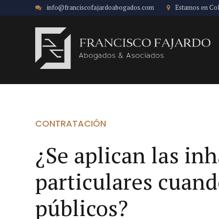
info@franciscofajardoabogados.com
Estamos en Co
CONTRATACIÓN
¿Se aplican las in
particulares cuand
públicos?