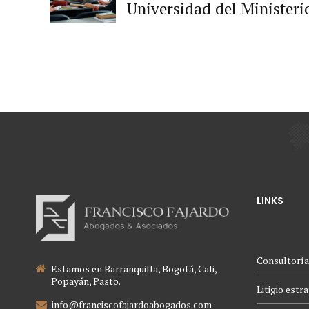
Universidad del Ministeri
autónomo y vinculado a l
LINKS
Consultoría
Estamos en Barranquilla, Bogotá, Cali,
Popayán, Pasto.
Litigio estr
info@franciscofajardoabogados.com