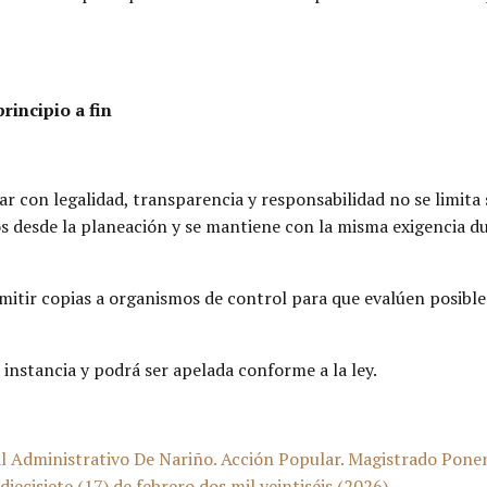
rincipio a fin
uar con legalidad, transparencia y responsabilidad no se limi
 desde la planeación y se mantiene con la misma exigencia dur
itir copias a organismos de control para que evalúen posibles 
instancia y podrá ser apelada conforme a la ley.
ministrativo De Nariño. Acción Popular. Magistrado Ponent
cisiete (17) de febrero dos mil veintiséis (2026).