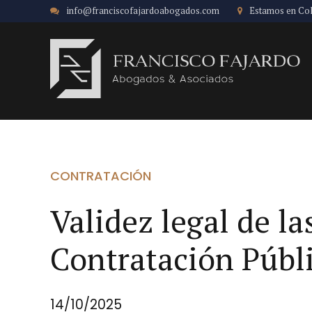
info@franciscofajardoabogados.com
Estamos en Co
CONTRATACIÓN
Validez legal de l
Contratación Públ
14/10/2025