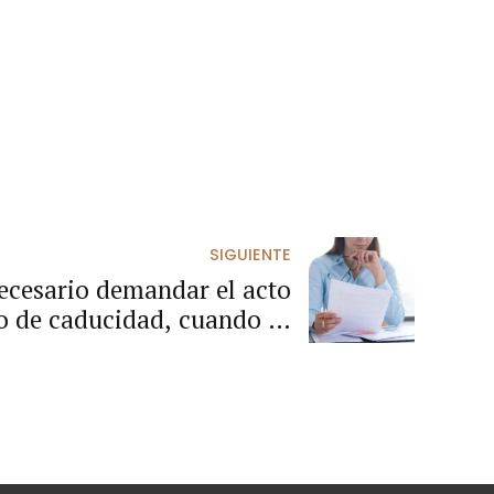
SIGUIENTE
ecesario demandar el acto
o de caducidad, cuando se
dad del acto que ordena la
ón unilateral del contrato.