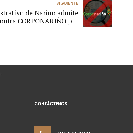
SIGUIENTE
strativo de Nariño admite
 contra CORPONARIÑO por
ridades en la contratación
pública
CONTÁCTENOS