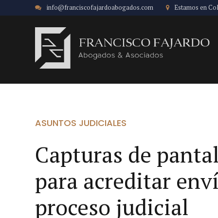
info@franciscofajardoabogados.com
Estamos en Co
ASUNTOS JUDICIALES
Capturas de pantal
para acreditar env
proceso judicial