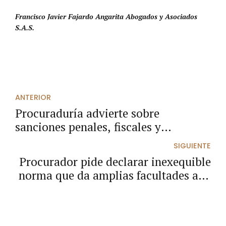
Francisco Javier Fajardo Angarita Abogados y Asociados
S.A.S.
ANTERIOR
Procuraduría advierte sobre
sanciones penales, fiscales y
disciplinarias por irregularidades en
SIGUIENTE
proyectos con regalías.
Procurador pide declarar inexequible
norma que da amplias facultades a la
Superintendencia del Subsidio
Familiar.