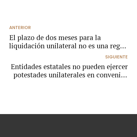
ANTERIOR
El plazo de dos meses para la
liquidación unilateral no es una regla
general y solo aplica si se ha pactado
SIGUIENTE
en el contrato.
Entidades estatales no pueden ejercer
potestades unilaterales en convenios
interadministrativos.