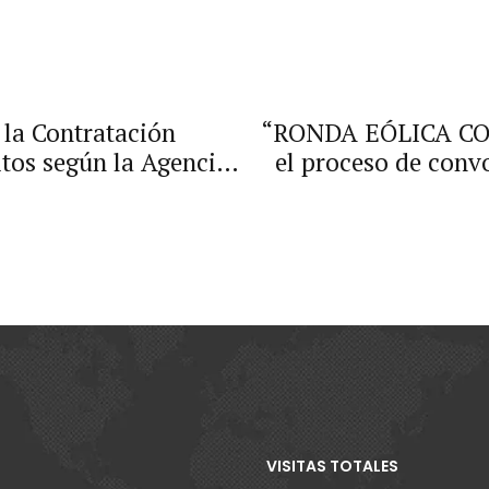
 la Contratación
“RONDA EÓLICA COS
itos según la Agencia
el proceso de convo
 Pública
de Energía Eólica 
VISITAS TOTALES