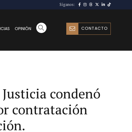
Síganos:
CONTACTO
ICIAS
OPINIÓN
 Justicia condenó
or contratación
ción.