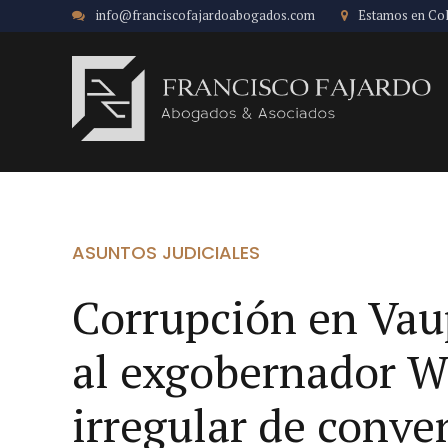
info@franciscofajardoabogados.com
Estamos en Co
ASUNTOS JUDICIALES
Corrupción en Vau
al exgobernador W
irregular de conve