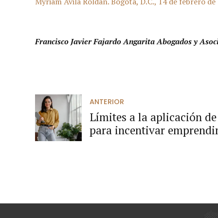
Myriam Ávila Roldán. Bogotá, D.C., 14 de febrero de
Francisco Javier Fajardo Angarita Abogados y Asoc
ANTERIOR
Límites a la aplicación d
para incentivar emprendi
de mujeres, en favor de pe