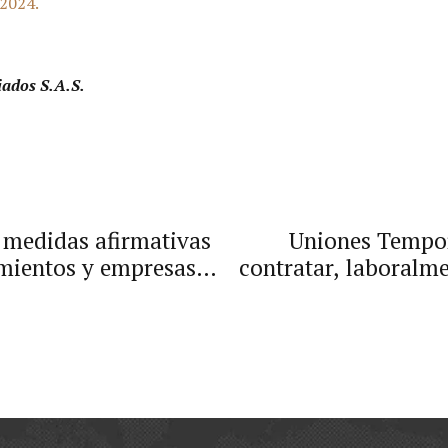
 2024.
iados S.A.S.
e medidas afirmativas
Uniones Tempor
mientos y empresas
contratar, laboralme
rsonas jurídicas.
en contr