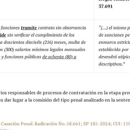
37.691
s funciones
tramite
contrato sin observancia
“(…) el mismo p
ide
sin verificar el cumplimiento de los
de sanciones pe
 a doscientos dieciséis (216) meses, multa de
enmarca estrict
ntos (300) salarios mínimos legales mensuales
establecida por 
os y funciones públicas
de ochenta (80) a
devendrá atípic
descriptivos.”
arios responsables de procesos de contratación en la etapa pr
en dar lugar a la comisión del tipo penal analizado en la sent
 Casación Penal. Radicación No. 58.661; SP 185-2024; CUI: 