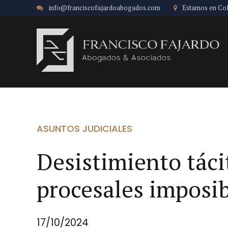
info@franciscofajardoabogados.com
Estamos en Co
ASUNTOS JUDICIALES
Desistimiento tác
procesales imposib
17/10/2024