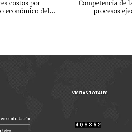
es costos por
Competencia de la
io económico del
procesos eje
deriva
VISITAS TOTALES
 en contratación
atégico