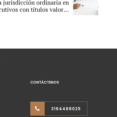
 jurisdicción ordinaria en
cutivos con títulos valores
dos de contratos estatales.
CONTÁCTENOS
3164488025