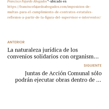
Francisco Fajardo Abogados
”-
ubicado en
https://franciscofajardoabogados.com/imposicion-de-
multas-para-el-cumplimiento-de-contratos-estatales-
reflexion-a-partir-de-la-figura-del-supervisor-e-interventor/
ANTERIOR
La naturaleza jurídica de los
convenios solidarios con organismos
de acción comunal, no admite pactar
SIGUIENTE
pago anticipado ni anticipo.
Juntas de Acción Comunal sólo
podrán ejecutar obras dentro de su
delimitación territorial.