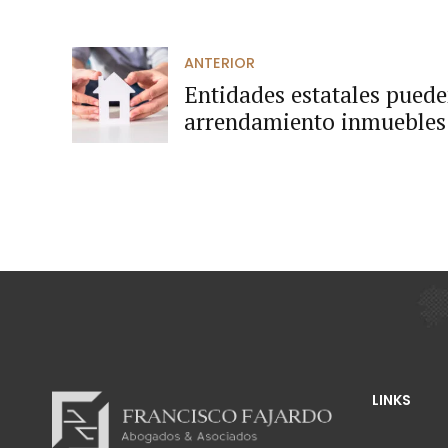
ANTERIOR
Entidades estatales pued
arrendamiento inmuebles 
medida cautelar.
LINKS