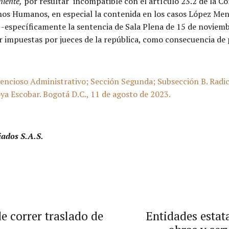
niente,
por resultar incompatible con el artículo 23.2 de la 
chos Humanos, en especial la contenida en los casos López Me
o -específicamente la sentencia de Sala Plena de 15 de novie
r impuestas por jueces de la república, como consecuencia de p
tencioso Administrativo; Sección Segunda; Subsección B. Ra
a Escobar. Bogotá D.C., 11 de agosto de 2023.
iados S.A.S.
e correr traslado de
Entidades estata