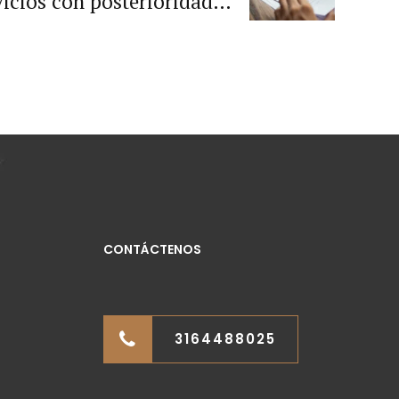
vicios con posterioridad al
 del contrato y realizar el
pago correspondiente.
CONTÁCTENOS
3164488025