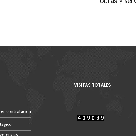
obras y ser
vencimiento del plazo
VISITAS TOTALES
 en contratación
atégico
gerencias