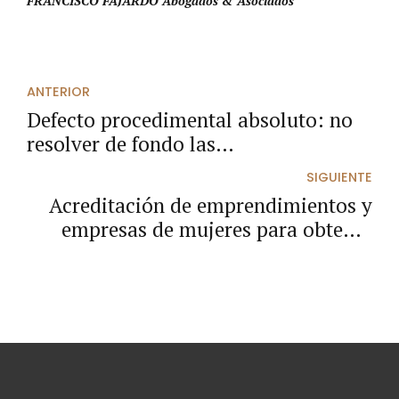
FRANCISCO FAJARDO Abogados & Asociados
ANTERIOR
Defecto procedimental absoluto: no
resolver de fondo las
inconformidades expuestas en
SIGUIENTE
recurso de apelación. Tutela contra
Acreditación de emprendimientos y
providencias judiciales.
empresas de mujeres para obtener
beneficios diferenciales y puntajes
adicionales, en procesos de selección
de contratistas del Estado