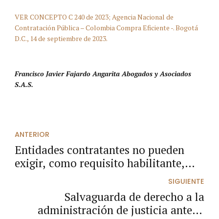
VER CONCEPTO C 240 de 2023; Agencia Nacional de
Contratación Pública – Colombia Compra Eficiente -. Bogotá
D.C., 14 de septiembre de 2023.
Francisco Javier Fajardo Angarita Abogados y Asociados
S.A.S.
ANTERIOR
Entidades contratantes no pueden
exigir, como requisito habilitante,
que el proponente tenga residencia en
SIGUIENTE
el lugar donde se ejecutará el
Salvaguarda de derecho a la
contrato.
administración de justicia ante la