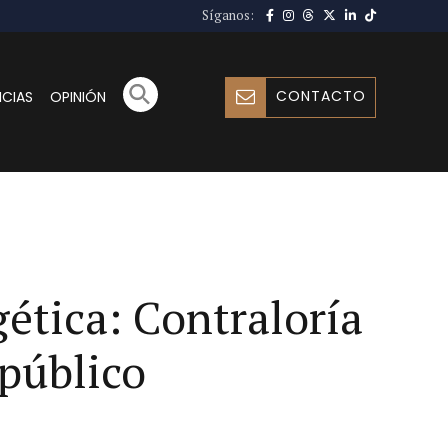
Síganos:
CONTACTO
ICIAS
OPINIÓN
gética: Contraloría
público