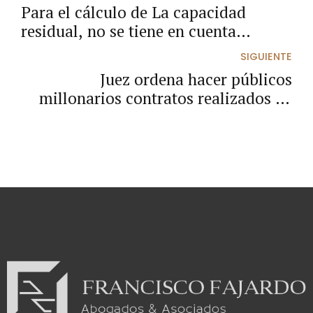
Para el cálculo de La capacidad
residual, no se tiene en cuenta
contratos en proceso de liquidación.
SIGUIENTE
Juez ordena hacer públicos
millonarios contratos realizados en
bolsa mercantil