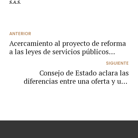
S.A.S.
ANTERIOR
Acercamiento al proyecto de reforma
a las leyes de servicios públicos
domiciliarios: Ley 142 y 143 de 1994
SIGUIENTE
Consejo de Estado aclara las
diferencias entre una oferta y una
invitación a presentar oferta.