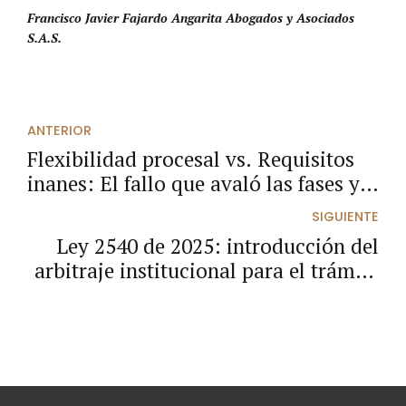
Francisco Javier Fajardo Angarita Abogados y Asociados
S.A.S.
ANTERIOR
Flexibilidad procesal vs. Requisitos
inanes: El fallo que avaló las fases y
anuló la declaración de inhabilidades
SIGUIENTE
en la Rama Judicial"
Ley 2540 de 2025: introducción del
arbitraje institucional para el trámite
de procesos ejecutivos como
mecanismo de descongestión del
sistema judicial.