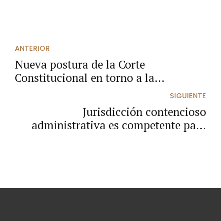
ANTERIOR
Nueva postura de la Corte
Constitucional en torno a la
sustentación del recurso de apelación
SIGUIENTE
contra sentencias, en procesos
Jurisdicción contencioso
civiles.
administrativa es competente para
conocer procesos ejecutivos donde no
hay certeza de la existencia de un
contrato estatal.