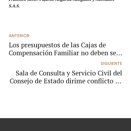
S.A.S.
ANTERIOR
Los presupuestos de las Cajas de
Compensación Familiar no deben ser
aprobados por el CONFIS.
SIGUIENTE
Sala de Consulta y Servicio Civil del
Consejo de Estado dirime conflicto de
competencias entre el Consejo
Nacional Electoral y la Comisión
Legal de Investigación y Acusaciones
de la Cámara de Representantes.