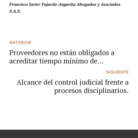
Francisco Javier Fajardo Angarita Abogados y Asociados
S.A.S.
ANTERIOR
Proveedores no están obligados a
acreditar tiempo mínimo de
domicilio en determinado lugar, para
SIGUIENTE
participar en convocatorias limitadas
Alcance del control judicial frente a
a Mipyme territoriales.
procesos disciplinarios.