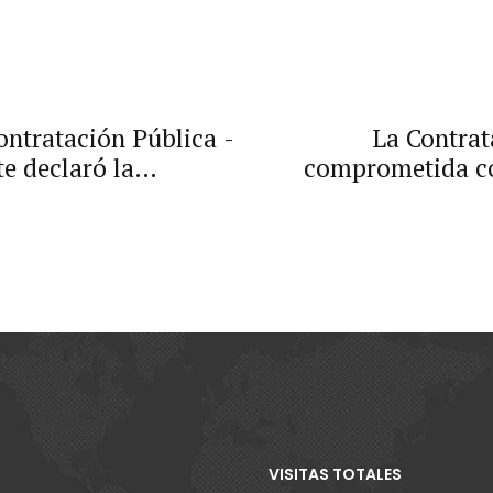
ontratación Pública -
La Contrat
e declaró la
comprometida con
nto de agregación de
 atención de la
VISITAS TOTALES