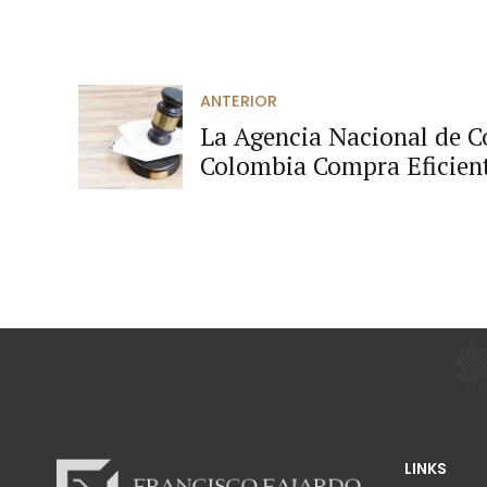
ANTERIOR
La Agencia Nacional de C
Colombia Compra Eficient
terminación del instrume
demanda adoptado para la
emergencia covid -19
LINKS