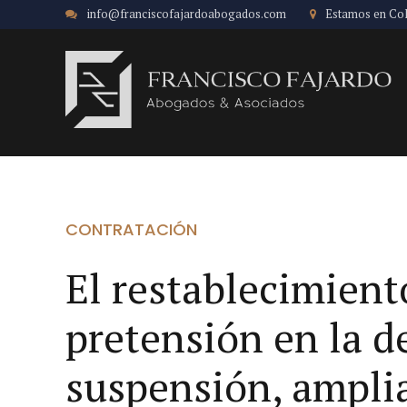
info@franciscofajardoabogados.com
Estamos en Co
CONTRATACIÓN
El restablecimient
pretensión en la 
suspensión, amplia