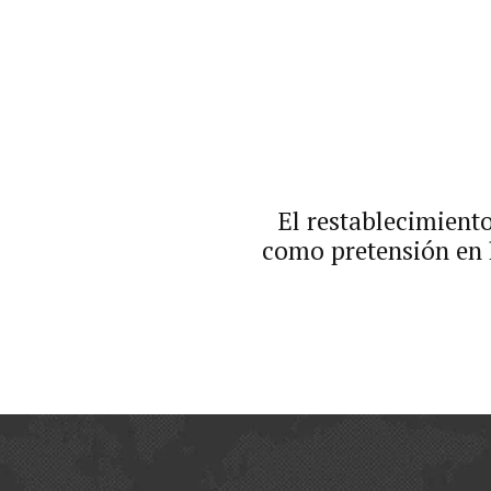
El restablecimient
como pretensión en 
los documentos de
modificación al cont
acuerdo, las pa
s