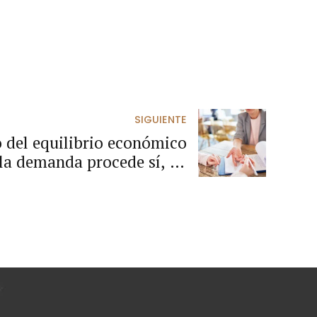
SIGUIENTE
o del equilibrio económico
la demanda procede sí, en
 suspensión, ampliación o
rato, realizados por mutuo
rtes dejaron expuestas sus
alvedades o reclamaciones