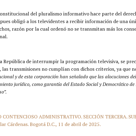
constitucional del pluralismo informativo hace parte del derech
ues obligó a los televidentes a recibir información de una únic
echos, razón por la cual ordenó no se transmitan más los conse
nal.
la República de interrumpir la programación televisiva, se prec
, las transmisiones no cumplían con dichos criterios, ya que 
tucional y de esta corporación han señalado que las alocuciones de
amiento jurídico, como garantía del Estado Social y Democrático de 
so”.
O CONTENCIOSO ADMINISTRATIVO. SECCIÓN TERCERA. SUBSE
ar Cárdenas. Bogotá D.C., 11 de abril de 2025.