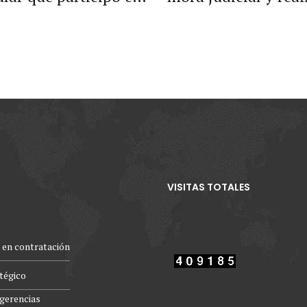
n fundamento en el
artículo 63 y
VISITAS TOTALES
 en contratación
atégico
gerencias