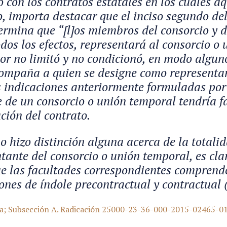
o con los contratos estatales en los cuales a
o, importa destacar que el inciso segundo de
termina que “[l]os miembros del consorcio y 
dos los efectos, representará al consorcio o
or no limitó y no condicionó, en modo algun
ompaña a quien se designe como representant
s indicaciones anteriormente formuladas por 
 de un consorcio o unión temporal tendría fa
ución del contrato.
no hizo distinción alguna acerca de la totalid
tante del consorcio o unión temporal, es clar
 las facultades correspondientes comprender
ones de índole precontractual y contractual 
a; Subsección A. Radicación 25000-23-36-000-2015-02465-01