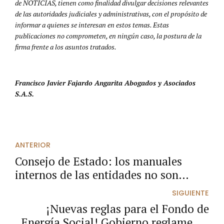
de NOTICIAS, tienen como finalidad divulgar decisiones relevantes
de las autoridades judiciales y administrativas, con el propósito de
informar a quienes se interesan en estos temas. Estas
publicaciones no comprometen, en ningún caso, la postura de la
firma frente a los asuntos tratados.
Francisco Javier Fajardo Angarita Abogados y Asociados
S.A.S.
ANTERIOR
Consejo de Estado: los manuales
internos de las entidades no son
suficientes por sí solos para imponer
SIGUIENTE
sanciones disciplinarias.
¡Nuevas reglas para el Fondo de
Energía Social! Gobierno reglamenta