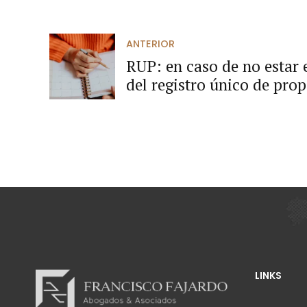
ANTERIOR
RUP: en caso de no estar 
del registro único de pro
participar en los procesos
información antigua regis
LINKS