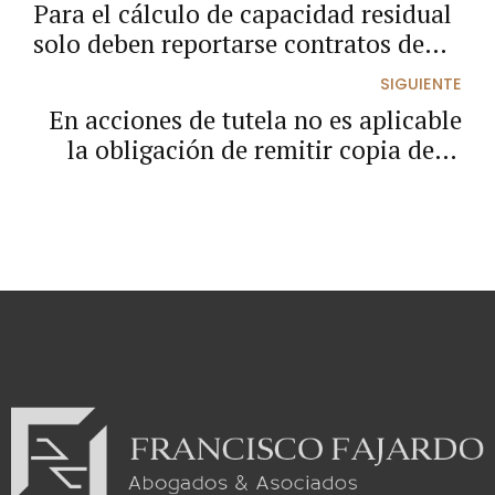
Para el cálculo de capacidad residual
solo deben reportarse contratos de
obra pública que estén en ejecución.
SIGUIENTE
En acciones de tutela no es aplicable
la obligación de remitir copia de la
demanda a la contraparte, al
momento de la radicación.