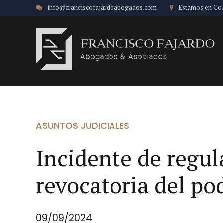
info@franciscofajardoabogados.com
Estamos en Co
ASUNTOS JUDICIALES
Incidente de regul
revocatoria del po
09/09/2024