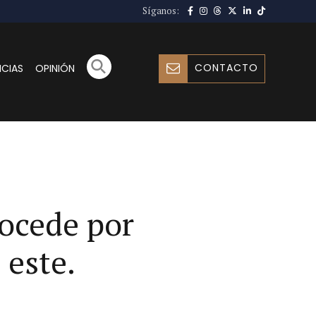
Síganos:
CONTACTO
ICIAS
OPINIÓN
rocede por
 este.