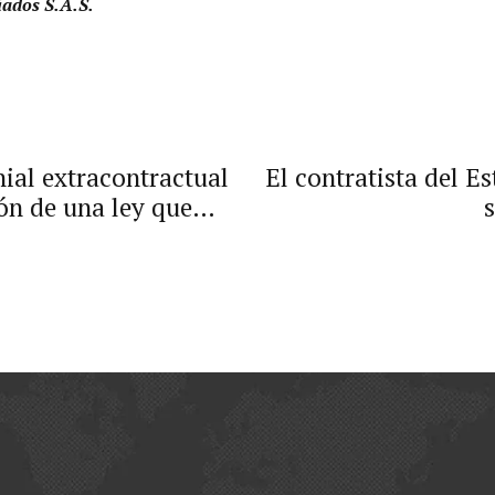
iados S.A.S.
ial extracontractual
El contratista del E
ión de una ley que
da inexequible.