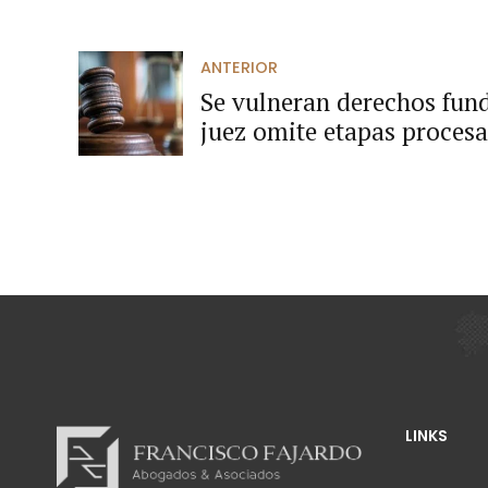
ANTERIOR
Se vulneran derechos fun
juez omite etapas procesal
un recurso de apelación c
LINKS