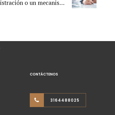
nistración o un mecanismo
limiento de los requisitos
blecidos para los contratos
estatales?
CONTÁCTENOS
3164488025