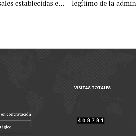
sales establecidas en
legítimo de la admi
0 de 2007.
para evadir el cump
legales esta
VISITAS TOTALES
 en contratación
atégico