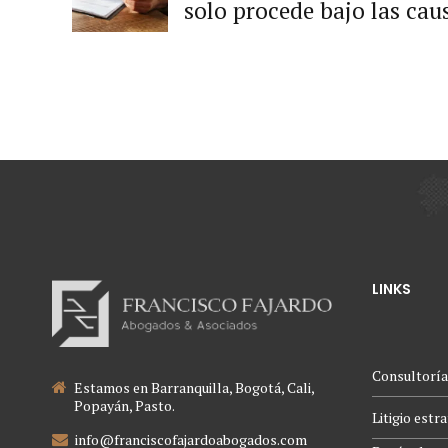
solo procede bajo las cau
el artículo 9 de la ley 115
LINKS
Consultoría
Estamos en Barranquilla, Bogotá, Cali,
Popayán, Pasto.
Litigio estr
info@franciscofajardoabogados.com