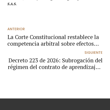
S.A.S.
ANTERIOR
La Corte Constitucional restablece la
competencia arbitral sobre efectos
económicos de actos administrativos
SIGUIENTE
en contratos estatales
Decreto 223 de 2026: Subrogación del
régimen del contrato de aprendizaje y
determinación de nuevas
obligaciones en materia de
protección social y económica