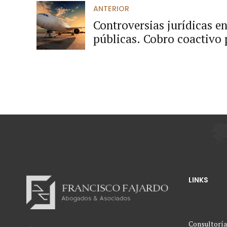
ANTERIOR
Controversias jurídicas e
públicas. Cobro coactivo 
caso Municipio de Chach
Administrativa Especial d
(AEROCIVIL)
LINKS
Consultoría