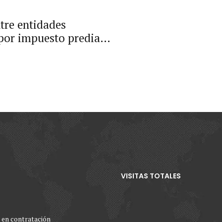
ntre entidades
por impuesto predial,
agüí Vs Unidad
e Aeronáutica Civil
VISITAS TOTALES
 en contratación